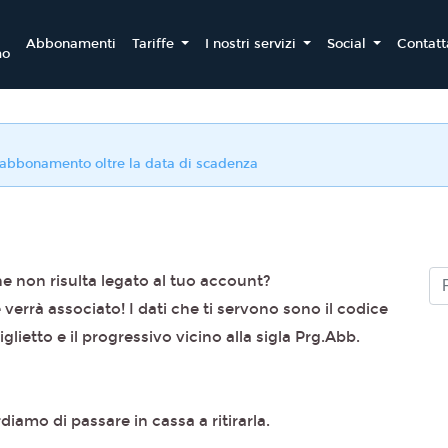
Abbonamenti
Tariffe
I nostri servizi
Social
Contatt
mo
l'abbonamento oltre la data di scadenza
 non risulta legato al tuo account?
e verrà associato! I dati che ti servono sono il codice
lietto e il progressivo vicino alla sigla Prg.Abb.
rdiamo di passare in cassa a ritirarla.